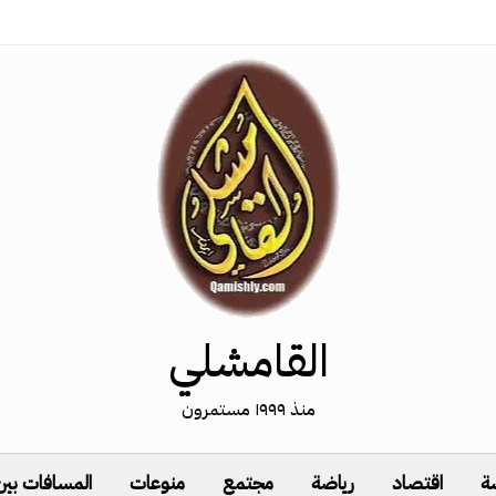
القامشلي
منذ ١٩٩٩ مستمرون
ة
اقتصاد
رياضة
مجتمع
منوعات
المسافات بين