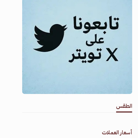
الطقس
طقس القامشلي
أسعار العملات