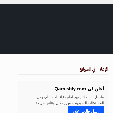
الإعلان في الموقع
أعلن في Qamishly.com
واجعل نشاطك يظهر أمام قرّاء القامشلي وكل
المحافظات السورية. جمهور فعّال ونتائج سريعة.
أرسل طلب إعلان