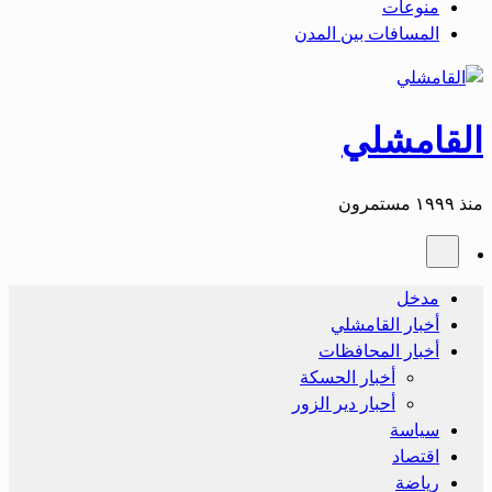
منوعات
المسافات بين المدن
القامشلي
منذ ١٩٩٩ مستمرون
مدخل
أخبار القامشلي
أخبار المحافظات
أخبار الحسكة
أحبار دير الزور
سياسة
اقتصاد
رياضة