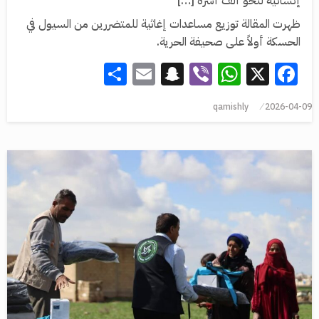
إنسانية لنحو ألف أسرة […]
ظهرت المقالة توزيع مساعدات إغاثية للمتضررين من السيول في
الحسكة أولاً على صحيفة الحرية.
Share
Snapchat
Email
WhatsApp
Viber
Facebook
X
qamishly
2026-04-09