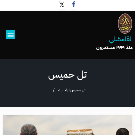
القامشلي
منذ ١٩٩٩ مستمرون
تل حميس
تل حميس
الرئيسية