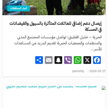
أخبار المحافظات
إيصال دعم إضافي للعائلات المتأثرة بالسيول والفيضانات
في الحسكة
الحرية – خليل اقطيني: تواصل مؤسسات المجتمع المدني
والمنظمات والجمعيات الخيرية تقديم المزيد من المساعدات
للأسر…
Share
Snapchat
Email
WhatsApp
Viber
Facebook
X
qamishly
2026-03-27