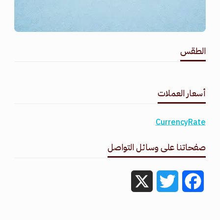
الطقس
طقس القامشلي
أسعار العملات
CurrencyRate
صفحاتنا على وسائل التواصل
X
Twitter
Facebook