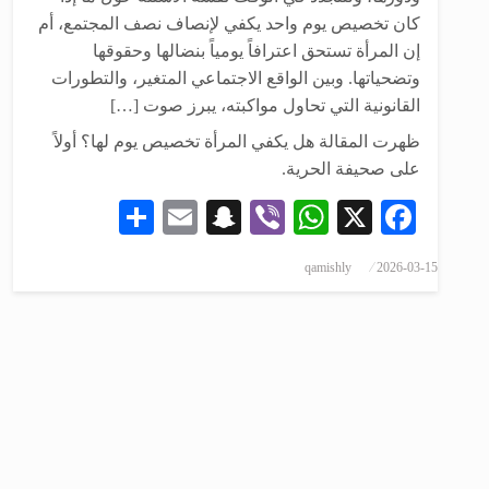
كان تخصيص يوم واحد يكفي لإنصاف نصف المجتمع، أم
إن المرأة تستحق اعترافاً يومياً بنضالها وحقوقها
وتضحياتها. ‏وبين الواقع الاجتماعي المتغير، والتطورات
القانونية التي تحاول مواكبته، يبرز صوت […]
ظهرت المقالة هل يكفي المرأة تخصيص يوم لها؟ أولاً
على صحيفة الحرية.
Share
Snapchat
Email
WhatsApp
Viber
Facebook
X
نُشر
qamishly
2026-03-15
في