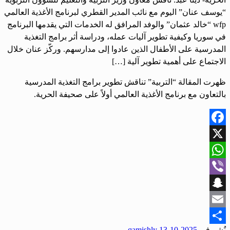
“يوسف عنان” اليوم مع نائب المدير القطري لبرنامج الأغذية العالمي
wfp “خالد عثمان” والوفد المرافق له الخدمات التي يقدمها البرنامج
في سوريا وكيفية تطوير آليات عمله، ودراسة أثر برامج التغذية
المدرسية على الأطفال الذين عادوا إلى مدارسهم. وركّز عنان خلال
الاجتماع على أهمية تطوير آلية […]
ظهرت المقالة “التربية” تناقش تطوير برامج التغذية المدرسية
بالتعاون مع برنامج الأغذية العالمي أولاً على صحيفة الحرية.
Facebook
X
WhatsApp
Viber
Snapchat
Email
نُشر في
2025-10-13
qamishly