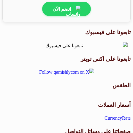
انضم الآن
تابعونا على فيسبوك
تابعونا على اكس تويتر
الطقس
طقس القامشلي
أسعار العملات
CurrencyRate
صفحاتنا على وسائل التواصل