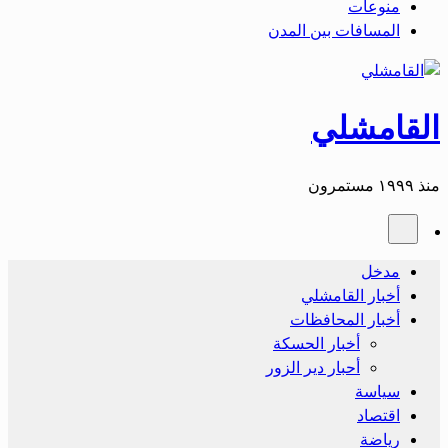
منوعات
المسافات بين المدن
القامشلي
منذ ١٩٩٩ مستمرون
مدخل
أخبار القامشلي
أخبار المحافظات
أخبار الحسكة
أحبار دير الزور
سياسة
اقتصاد
رياضة