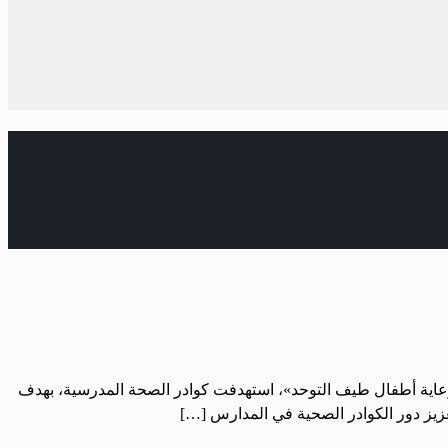
ي رعاية أطفال طيف التوحد»، استهدفت كوادر الصحة المدرسية، بهدف