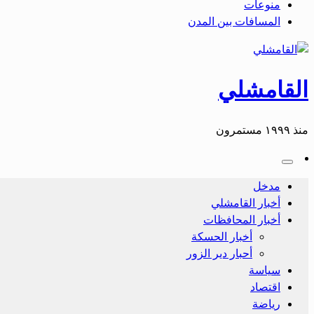
منوعات
المسافات بين المدن
القامشلي
منذ ١٩٩٩ مستمرون
مدخل
أخبار القامشلي
أخبار المحافظات
أخبار الحسكة
أحبار دير الزور
سياسة
اقتصاد
رياضة