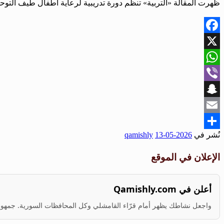
ظهرت المقالة «التربية» تنظم دورة تدريبية لرعاية أطفال طيف التوحد بمشاركة 37 متدرباً أولاً عل
Facebook
X
WhatsApp
Viber
Snapchat
Email
نُشر في
2026-05-13
qamishly
Share
الإعلان في الموقع
أعلن في Qamishly.com
واجعل نشاطك يظهر أمام قرّاء القامشلي وكل المحافظات السورية. جمهور ف