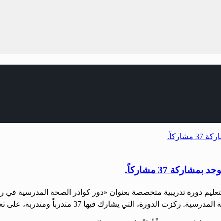
كة 37 مشاركاً.
والتعليم دورة تدريبية متخصصة بعنوان «دور كوادر الصحة المدرسية ف
ها 37 متدرباً ومتدربة، على تعزيز دور الكوادر الصحية في المدارس […]