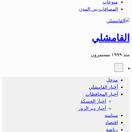
منوعات
المسافات بين المدن
القامشلي
منذ ١٩٩٩ مستمرون
مدخل
أخبار القامشلي
أخبار المحافظات
أخبار الحسكة
أحبار دير الزور
سياسة
اقتصاد
رياضة