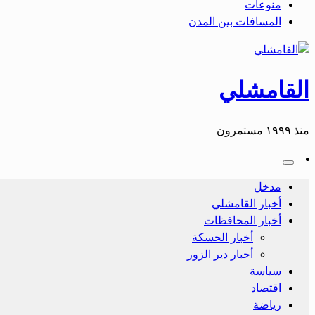
منوعات
المسافات بين المدن
القامشلي
منذ ١٩٩٩ مستمرون
مدخل
أخبار القامشلي
أخبار المحافظات
أخبار الحسكة
أحبار دير الزور
سياسة
اقتصاد
رياضة