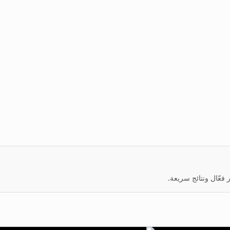
عّال ونتائج سريعة.