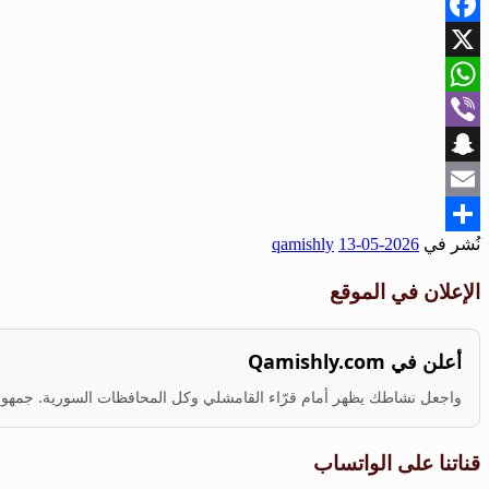
Facebook
X
WhatsApp
Viber
Snapchat
Email
نُشر في
2026-05-13
qamishly
Share
الإعلان في الموقع
أعلن في Qamishly.com
واجعل نشاطك يظهر أمام قرّاء القامشلي وكل المحافظات السورية. جمهور ف
قناتنا على الواتساب