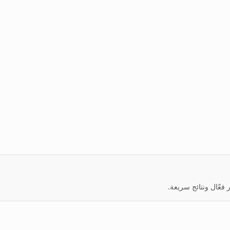
عّال ونتائج سريعة.