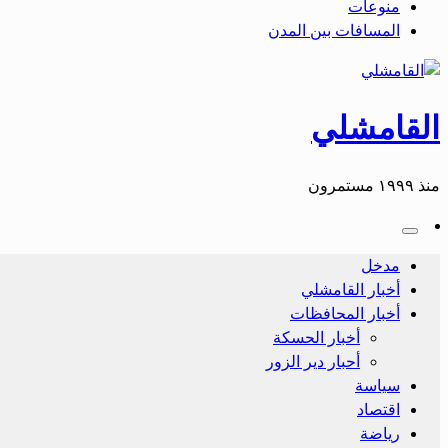
منوعات
المسافات بين المدن
القامشلي
منذ ١٩٩٩ مستمرون
مدخل
أخبار القامشلي
أخبار المحافظات
أخبار الحسكة
أحبار دير الزور
سياسة
اقتصاد
رياضة