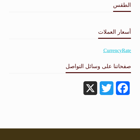
الطقس
طقس القامشلي
أسعار العملات
CurrencyRate
صفحاتنا على وسائل التواصل
X
Twitter
Facebook