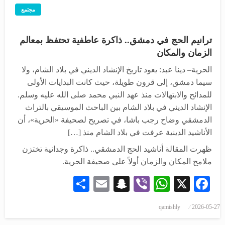
مجتمع
ترانيم الحج في دمشق.. ذاكرة عاطفية تحتفظ بمعالم
الزمان والمكان
الحرية– دينا عبد: يعود تاريخ الإنشاد الديني في بلاد الشام، ولا
سيما دمشق، إلى قرون طويلة، حيث كانت البدايات الأولى
للمدائح والابتهالات منذ عهد النبي محمد صلى الله عليه وسلم.
الإنشاد الديني في بلاد الشام بين الباحث الموسيقي بالتراث
الدمشقي وضاح رجب باشا، في تصريح لصحيفة «الحرية»، أن
الأناشيد الدينية عرفت في بلاد الشام منذ […]
ظهرت المقالة أناشيد الحج الدمشقي.. ذاكرة وجدانية تختزن
ملامح المكان والزمان أولاً على صحيفة الحرية.
Share
Snapchat
Email
WhatsApp
Viber
Facebook
X
نُشر
qamishly
2026-05-27
في