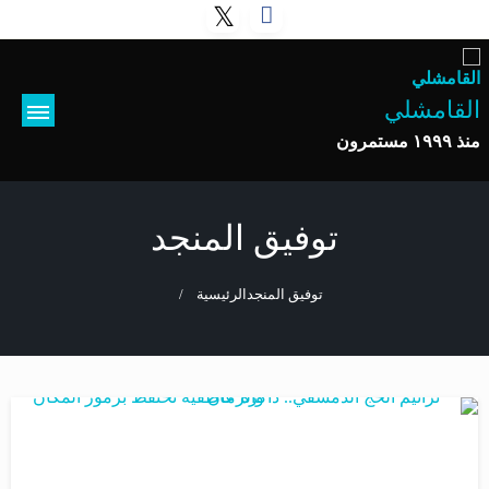
لتخطي
لى
لمحتوى
القامشلي
منذ ١٩٩٩ مستمرون
توفيق المنجد
توفيق المنجد
الرئيسية