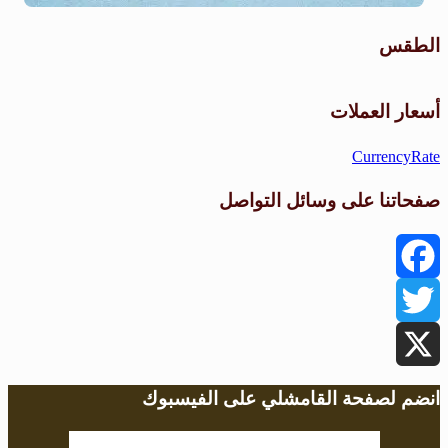
الطقس
طقس القامشلي
أسعار العملات
CurrencyRate
صفحاتنا على وسائل التواصل
Facebook
Twitter
X
انضم لصفحة القامشلي على الفيسبوك