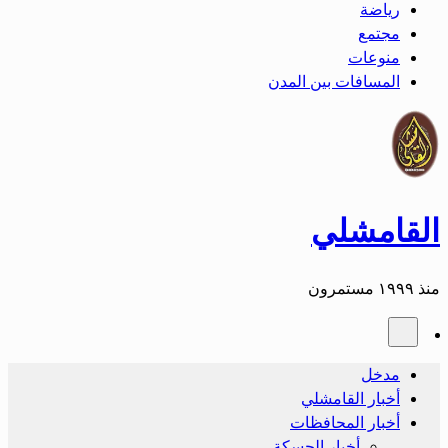
رياضة
مجتمع
منوعات
المسافات بين المدن
القامشلي
منذ ١٩٩٩ مستمرون
مدخل
أخبار القامشلي
أخبار المحافظات
أخبار الحسكة