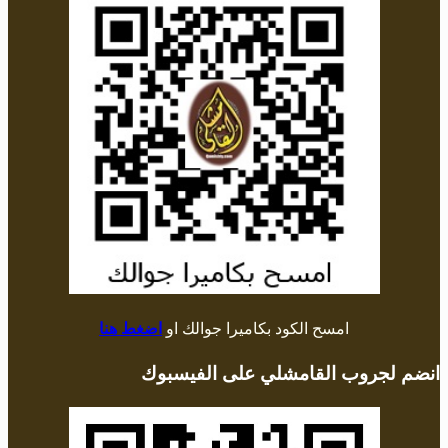
امسح الكود بكاميرا جوالك او
اضغط هنا
انضم لجروب القامشلي على الفيسبوك