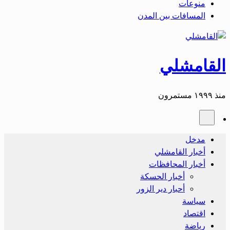
منوعات
المسافات بين المدن
القامشلي
منذ ١٩٩٩ مستمرون
مدخل
أخبار القامشلي
أخبار المحافظات
أخبار الحسكة
أحبار دير الزور
سياسة
اقتصاد
رياضة