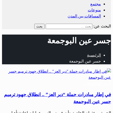
مجتمع
منوعات
المسافات بين المدن
البحث عن:
جسر عين البوجمعة
الرئيسية
جسر عين البوجمعة
أخبار المحافظات
في إطار مبادرات حملة “دير العز” .. انطلاق جهود ترميم
جسر عين البوجمعة
الحرية – عثمان الخلف: بدأت في دير الزور عمليات إعادة تأهيل