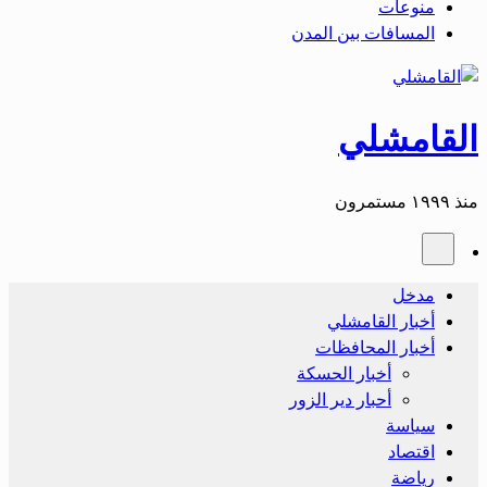
منوعات
المسافات بين المدن
القامشلي
منذ ١٩٩٩ مستمرون
مدخل
أخبار القامشلي
أخبار المحافظات
أخبار الحسكة
أحبار دير الزور
سياسة
اقتصاد
رياضة