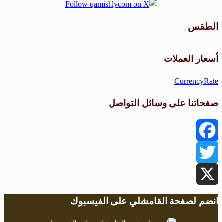
الطقس
طقس القامشلي
أسعار العملات
CurrencyRate
صفحاتنا على وسائل التواصل
Facebook
Twitter
X
انضم لصفحة القامشلي على الفيسبوك