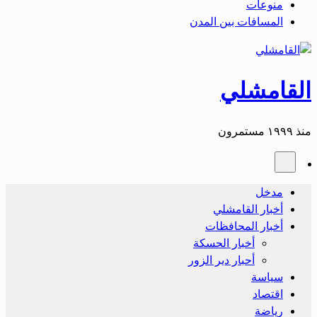
منوعات
المسافات بين المدن
القامشلي
منذ ١٩٩٩ مستمرون
مدخل
أخبار القامشلي
أخبار المحافظات
أخبار الحسكة
أحبار دير الزور
سياسة
اقتصاد
رياضة