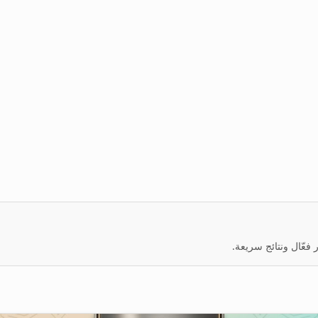
عّال ونتائج سريعة.