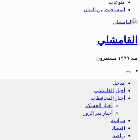
منوعات
المسافات بين المدن
القامشلي
منذ ١٩٩٩ مستمرون
مدخل
أخبار القامشلي
أخبار المحافظات
أخبار الحسكة
أحبار دير الزور
سياسة
اقتصاد
رياضة