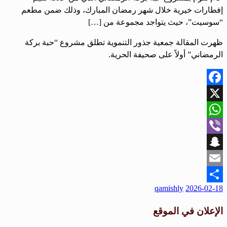
إفطارات خيرية خلال شهر رمضان المبارك، وذلك ضمن مطعم
“سوسيت”، حيث يتواجد مجموعة من […]
ظهرت المقالة جمعية جذور التنموية تطلق مشروع “حبة بركة
الرمضاني” أولاً على صحيفة الحرية.
Facebook
X
WhatsApp
Viber
Snapchat
Email
نُشر
qamishly
2026-02-18
Share
في
الإعلان في الموقع