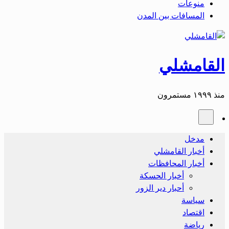
منوعات
المسافات بين المدن
القامشلي
منذ ١٩٩٩ مستمرون
مدخل
أخبار القامشلي
أخبار المحافظات
أخبار الحسكة
أحبار دير الزور
سياسة
اقتصاد
رياضة