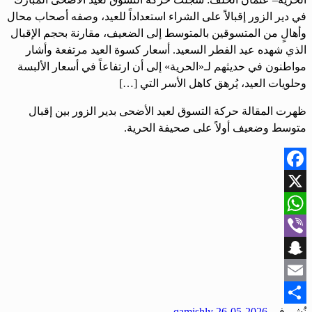
في دير الزور إقبالاً على الشراء استعداداً للعيد، وصفه أصحاب محال
وأهالٍ من المتسوقين بالمتوسط إلى الضعيف، مقارنة بحجم الإقبال
الذي شهده عيد الفطر السعيد. أسعار كسوة العيد مرتفعة وأشار
مواطنون في حديثهم لـ«الحرية» إلى أن ارتفاعاً في أسعار الألبسة
وحلويات العيد، يُرهق كاهل الأسر التي […]
ظهرت المقالة حركة التسوق لعيد الأضحى بدير الزور بين إقبال
متوسط وضعيف أولاً على صحيفة الحرية.
Facebook
X
WhatsApp
Viber
Snapchat
Email
نُشر في
2026-05-26
qamishly