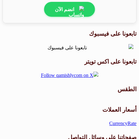
انضم الآن
تابعونا على فيسبوك
تابعونا على اكس تويتر
الطقس
طقس القامشلي
أسعار العملات
CurrencyRate
صفحاتنا على وسائل التواصل