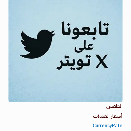
الطقس
أسعار العملات
طقس القامشلي
CurrencyRate