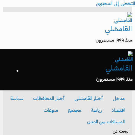
التخطي إلى المحتوى
القامشلي
منذ ١٩٩٩ مستمرون
القامشلي
منذ ١٩٩٩ مستمرون
مدخل
أخبار القامشلي
أخبار المحافظات
سياسة
اقتصاد
رياضة
مجتمع
منوعات
المسافات بين المدن
البحث عن: