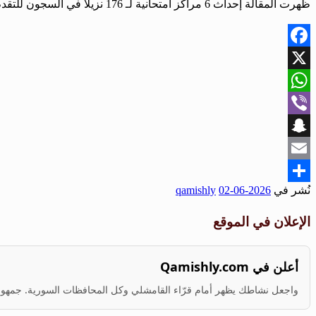
ظهرت المقالة إحداث 6 مراكز امتحانية لـ 176 نزيلاً في السجون للتقدم لامتحانات الشهادات العامة أولاً على صحيفة الحرية.
Facebook
X
WhatsApp
Viber
Snapchat
Email
نُشر في
2026-06-02
qamishly
Share
الإعلان في الموقع
أعلن في Qamishly.com
واجعل نشاطك يظهر أمام قرّاء القامشلي وكل المحافظات السورية. جمهور ف