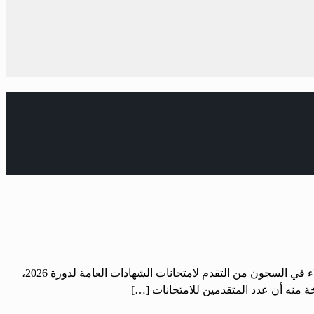
الحرية – دينا عبد: أنهت وزارة التربية والتعليم بالتعاون مع وزارة الداخلية تجهيزاتها اللوجستية لإحداث 6 مراكز امتحانية متكاملة، ليتمكن النزلاء في السجون من التقدم لامتحانات الشهادات العامة لدورة 2026،
ة منه أن عدد المتقدمين للامتحانات […]