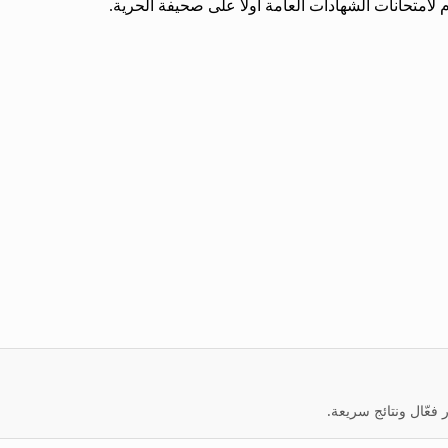
عّال ونتائج سريعة.