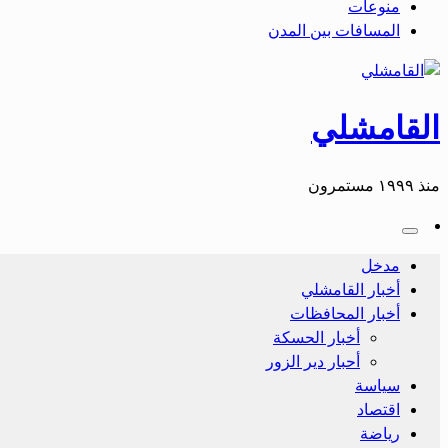
منوعات
المسافات بين المدن
القامشلي
منذ ١٩٩٩ مستمرون
مدخل
أخبار القامشلي
أخبار المحافظات
أخبار الحسكة
أحبار دير الزور
سياسة
اقتصاد
رياضة