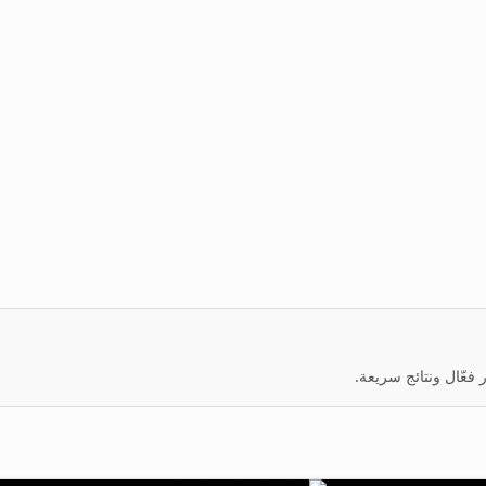
عّال ونتائج سريعة.