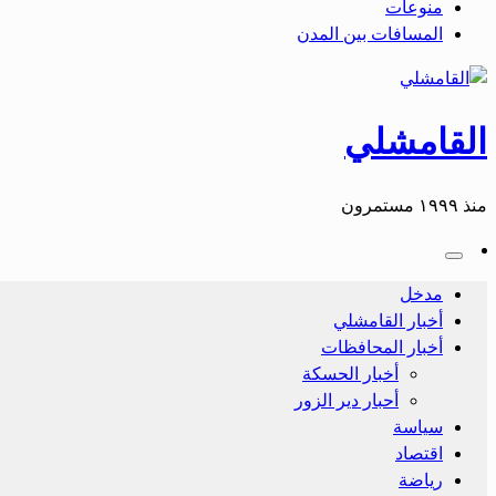
منوعات
المسافات بين المدن
القامشلي
منذ ١٩٩٩ مستمرون
مدخل
أخبار القامشلي
أخبار المحافظات
أخبار الحسكة
أحبار دير الزور
سياسة
اقتصاد
رياضة