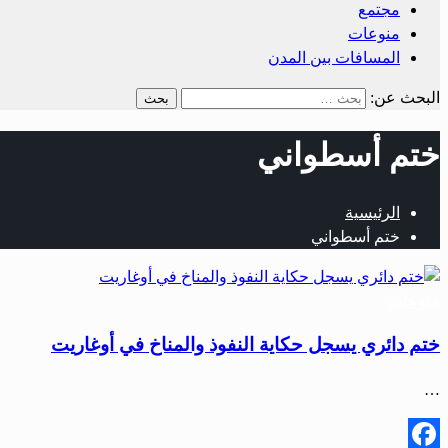
مجتمع
منوعات
المسافات بين المدن
البحث عن:
ختم أسطواني
الرئيسية
ختم أسطواني
منوعات
ختم دائري يسجل حكاية النفوذ والمناخ في أوغاريت
…