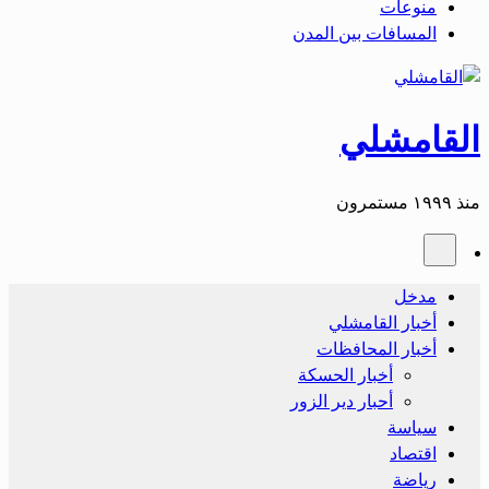
منوعات
المسافات بين المدن
القامشلي
منذ ١٩٩٩ مستمرون
مدخل
أخبار القامشلي
أخبار المحافظات
أخبار الحسكة
أحبار دير الزور
سياسة
اقتصاد
رياضة