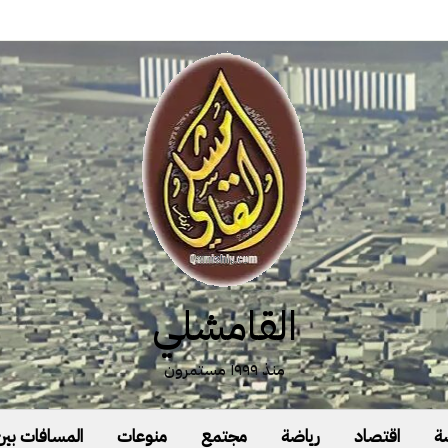
القامشلي
منذ ١٩٩٩ مستمرون
ة
اقتصاد
رياضة
مجتمع
منوعات
المسافات بين