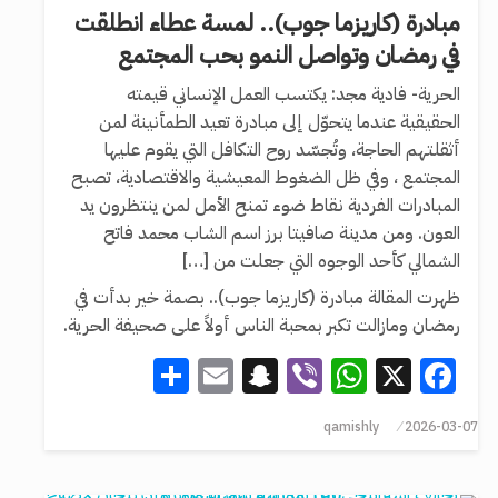
مبادرة (كاريزما جوب).. ‏لمسة عطاء انطلقت
في رمضان وتواصل النمو بحب المجتمع
‏‏الحرية- فادية مجد: ‏يكتسب العمل الإنساني قيمته
الحقيقية عندما يتحوّل إلى مبادرة تعيد الطمأنينة لمن
أثقلتهم الحاجة، وتُجسّد روح التكافل التي يقوم عليها
المجتمع ، وفي ظل الضغوط المعيشية والاقتصادية، تصبح
المبادرات الفردية نقاط ضوء تمنح الأمل لمن ينتظرون يد
العون. ‏ومن مدينة صافيتا برز اسم الشاب محمد فاتح
الشمالي كأحد الوجوه التي جعلت من […]
ظهرت المقالة مبادرة (كاريزما جوب).. ‏بصمة خير بدأت في
رمضان ومازالت تكبر بمحبة الناس أولاً على صحيفة الحرية.
Share
Snapchat
Email
WhatsApp
Viber
Facebook
X
qamishly
2026-03-07