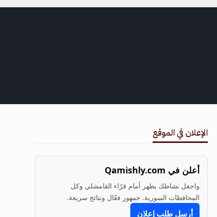
الإعلان في الموقع
أعلن في Qamishly.com
واجعل نشاطك يظهر أمام قرّاء القامشلي وكل
المحافظات السورية. جمهور فعّال ونتائج سريعة.
أرسل طلب إعلان