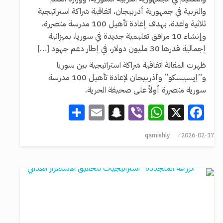
والتربية في جمهورية أذربيجان، اتفاقية شراكة استراتيجية
ثلاثية واعدة، بهدف إعادة تأهيل 100 مدرسة متضررة،
وإنشاء 10 مرافق تعليمية جديدة في سوريا، بميزانية
إجمالية قدرها 30 مليون دولار، في إطار دعم جهود […]
ظهرت المقالة اتفاقية شراكة استراتيجية بين سوريا
و”إيسيسكو” وأذربيجان لإعادة تأهيل 100 مدرسة
سورية متضررة أولاً على صحيفة الحرية.
Share
Snapchat
Email
WhatsApp
Viber
Facebook
X
qamishly
2026-02-17