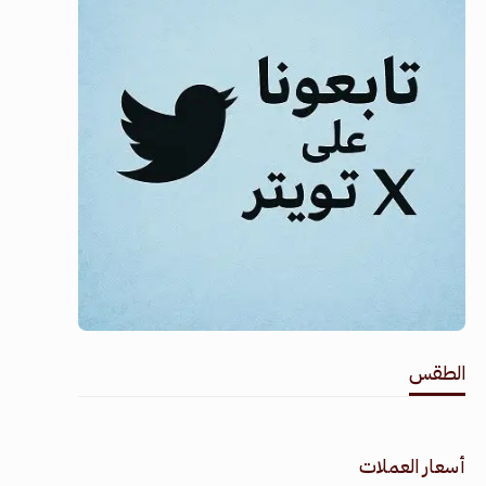
الطقس
طقس القامشلي
أسعار العملات