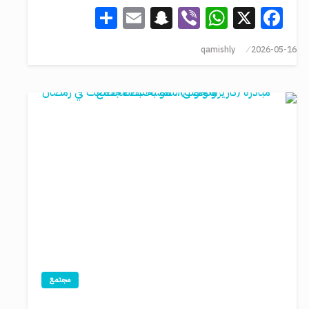
Share
Snapchat
Email
WhatsApp
Viber
Facebook
X
qamishly
2026-05-16
مجتمع