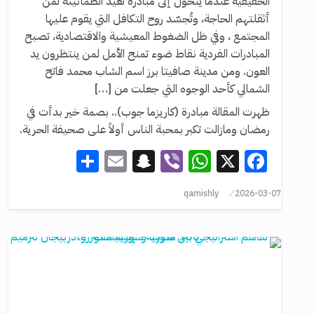
الحقيقية عندما يتحوّل إلى مبادرة تعيد الطمأنينة لمن
أثقلتهم الحاجة، وتُجسّد روح التكافل التي يقوم عليها
المجتمع ، وفي ظل الضغوط المعيشية والاقتصادية، تصبح
المبادرات الفردية نقاط ضوء تمنح الأمل لمن ينتظرون يد
العون. ‏ومن مدينة صافيتا برز اسم الشاب محمد فاتح
الشمالي كأحد الوجوه التي جعلت من […]
ظهرت المقالة مبادرة (كاريزما جوب).. ‏بصمة خير بدأت في
رمضان ومازالت تكبر بمحبة الناس أولاً على صحيفة الحرية.
Share
Snapchat
Email
WhatsApp
Viber
Facebook
X
qamishly
2026-03-07