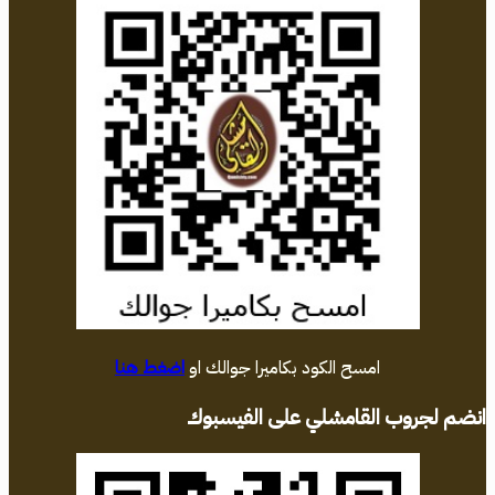
امسح الكود بكاميرا جوالك او
اضغط هنا
انضم لجروب القامشلي على الفيسبوك