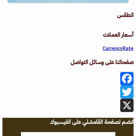
الطقس
طقس القامشلي
أسعار العملات
CurrencyRate
صفحاتنا على وسائل التواصل
Facebook
Twitter
X
انضم لصفحة القامشلي على الفيسبوك