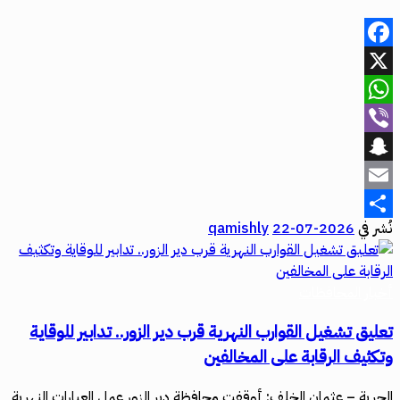
Facebook
X
WhatsApp
Viber
Snapchat
Email
نُشر في
2026-07-22
qamishly
Share
أخبار المحافظات
تعليق تشغيل القوارب النهرية قرب دير الزور.. تدابير للوقاية
وتكثيف الرقابة على المخالفين
الحرية – عثمان الخلف: أوقفت محافظة دير الزور عمل العبارات النهرية