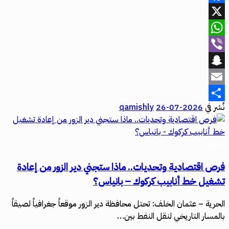
Facebook
X
WhatsApp
Viber
Snapchat
Email
نُشر في
2026-07-26
qamishly
Share
اقتصاد
فرص اقتصادية وتحديات.. ماذا ستجني دير الزور من إعادة
تشغيل خط أنابيب كركوك – بانياس؟
الحرية – عثمان الخلف: تحتل محافظة دير الزور موقعاً جغرافياً لصيقاً
بالمسار التاريخي لنقل النفط بين…