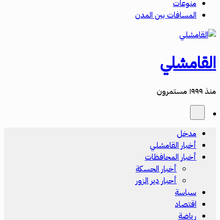
منوعات
المسافات بين المدن
القامشلي
منذ ١٩٩٩ مستمرون
مدخل
أخبار القامشلي
أخبار المحافظات
أخبار الحسكة
أحبار دير الزور
سياسة
اقتصاد
رياضة