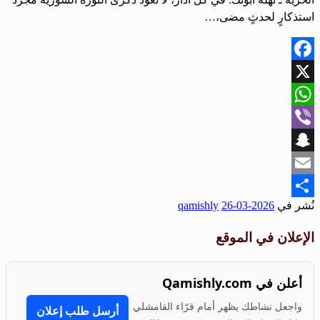
استذكارٍ لحدثٍ مضى،…
Facebook
X
WhatsApp
Viber
Snapchat
Email
نُشر في
2026-03-26
qamishly
Share
الإعلان في الموقع
أعلن في Qamishly.com
واجعل نشاطك يظهر أمام قرّاء القامشلي
أرسل طلب إعلان