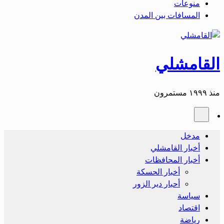
منوعات
المسافات بين المدن
القامشلي
منذ ١٩٩٩ مستمرون
مدخل
أخبار القامشلي
أخبار المحافظات
أخبار الحسكة
أحبار دير الزور
سياسة
اقتصاد
رياضة