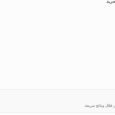
حرية.
عّال ونتائج سريعة.