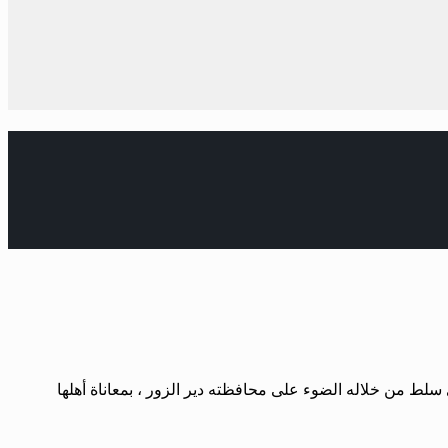
81 عاماً ، بعد سنواتٍ حافلة بعمله الإعلامي ، والذي سلط من خلاله الضوء على محافظته دير الزور ، بمعاناة أهلها