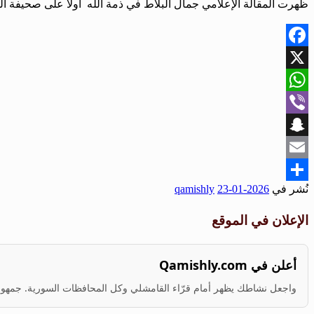
ظهرت المقالة الإعلامي جمال البلاط في ذمة الله أولاً على صحيفة ال
Facebook
X
WhatsApp
Viber
Snapchat
Email
نُشر في
2026-01-23
qamishly
Share
الإعلان في الموقع
أعلن في Qamishly.com
واجعل نشاطك يظهر أمام قرّاء القامشلي وكل المحافظات السورية. جمهور ف