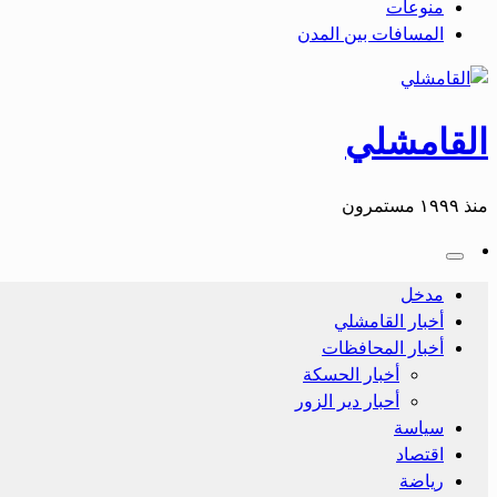
منوعات
المسافات بين المدن
القامشلي
منذ ١٩٩٩ مستمرون
مدخل
أخبار القامشلي
أخبار المحافظات
أخبار الحسكة
أحبار دير الزور
سياسة
اقتصاد
رياضة