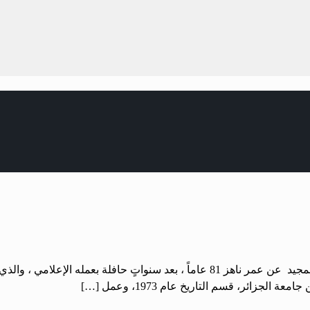
الحرّية- عثمان الخلف : رحل أمس الأول الإعلامي جمال البلاط العبد المجيد عن عمر ناهز 