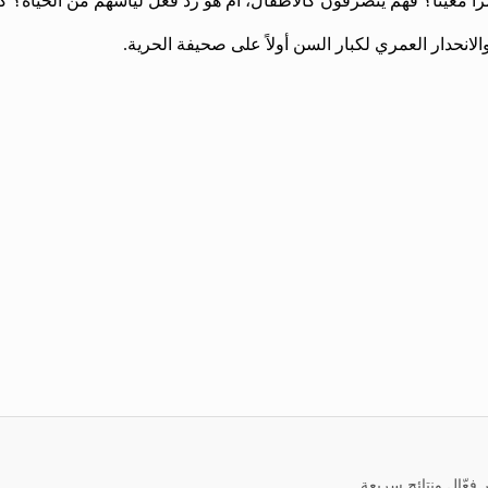
اً معيناً؟ فهم يتصرفون كالأطفال، أم هو رد فعل ليأسهم من الحياة؟
انحدار العمري لكبار السن أولاً على صحيفة الحرية.
عّال ونتائج سريعة.