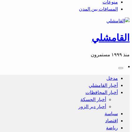
منوعات
المسافات بين المدن
القامشلي
منذ ١٩٩٩ مستمرون
مدخل
أخبار القامشلي
أخبار المحافظات
أخبار الحسكة
أحبار دير الزور
سياسة
اقتصاد
رياضة