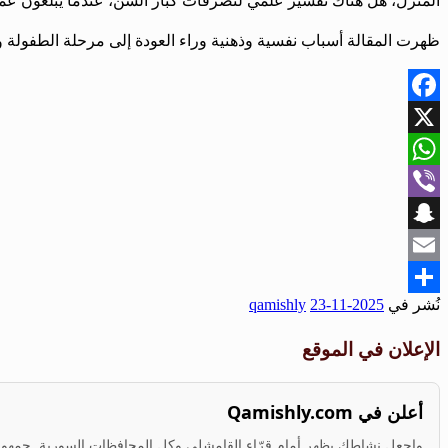
المنزل، هل هناك تفسير علمي لتصرفات كبار السن، عندما يبلغون عمر
ظهرت المقالة أسباب نفسية وذهنية وراء العودة إلى مرحلة الطفولة وال
Facebook
X
WhatsApp
Viber
Snapchat
Email
نُشر في
2025-11-23
qamishly
Share
الإعلان في الموقع
أعلن في Qamishly.com
واجعل نشاطك يظهر أمام قرّاء القامشلي وكل المحافظات السورية. جمهور ف