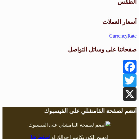
الطقس
طقس القامشلي
أسعار العملات
CurrencyRate
صفحاتنا على وسائل التواصل
Facebook
Twitter
X
انضم لصفحة القامشلي على الفيسبوك
امسح الكود بكاميرا جوالك او
اضغط هنا