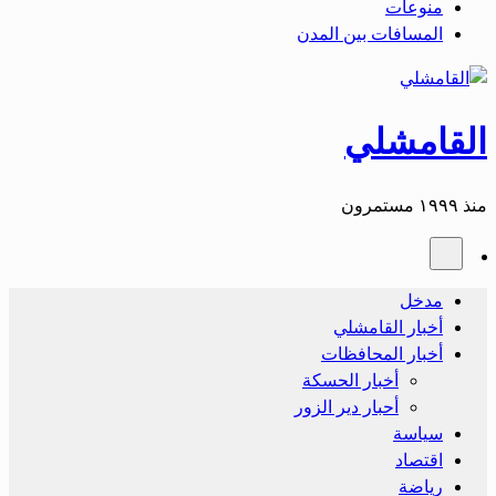
منوعات
المسافات بين المدن
القامشلي
منذ ١٩٩٩ مستمرون
مدخل
أخبار القامشلي
أخبار المحافظات
أخبار الحسكة
أحبار دير الزور
سياسة
اقتصاد
رياضة