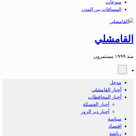
منوعات
المسافات بين المدن
القامشلي
منذ ١٩٩٩ مستمرون
مدخل
أخبار القامشلي
أخبار المحافظات
أخبار الحسكة
أحبار دير الزور
سياسة
اقتصاد
رياضة