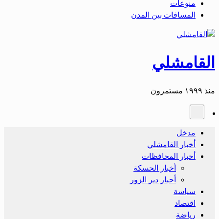
منوعات
المسافات بين المدن
القامشلي
منذ ١٩٩٩ مستمرون
مدخل
أخبار القامشلي
أخبار المحافظات
أخبار الحسكة
أحبار دير الزور
سياسة
اقتصاد
رياضة