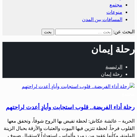
مجتمع
منوعات
المسافات بين المدن
البحث عن:
رحلة إيمان
الرئيسية
رحلة إيمان
مجتمع
رحلة أداء الفريضة.. قلوب استجابت وأيادٍ أعدت لراحتهم
الحرية – عائشة عكاش: لحظة تفيض بها الروح شوقاً، وتخفق معها
القلوب فرحاً. لحظة تتزين فيها البيوت والعتبات والأزقة بحبال الزينة
الملونة، وكأنها عقود من زمرد وألماس، استعداداً لاستقبال ضيوف