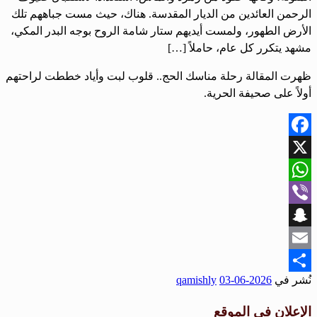
الرحمن العائدين من الديار المقدسة. هناك، حيث مست جباههم تلك
الأرض الطهور، ولمست أيديهم ستار شامة الروح بوجه البدر المكي،
مشهد يتكرر كل عام، حاملاً […]
ظهرت المقالة رحلة مناسك الحج.. قلوب لبت وأياد خططت لراحتهم
أولاً على صحيفة الحرية.
Facebook
X
WhatsApp
Viber
Snapchat
Email
نُشر في
2026-06-03
qamishly
Share
الإعلان في الموقع