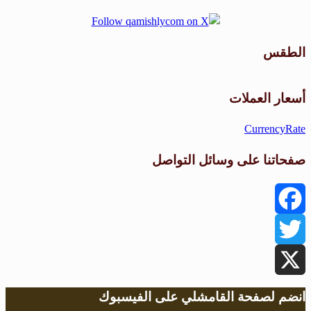
الطقس
طقس القامشلي
أسعار العملات
CurrencyRate
صفحاتنا على وسائل التواصل
Facebook
Twitter
X
انضم لصفحة القامشلي على الفيسبوك