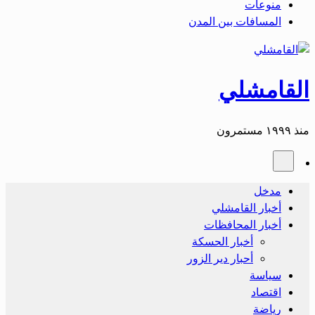
منوعات
المسافات بين المدن
القامشلي
منذ ١٩٩٩ مستمرون
مدخل
أخبار القامشلي
أخبار المحافظات
أخبار الحسكة
أحبار دير الزور
سياسة
اقتصاد
رياضة