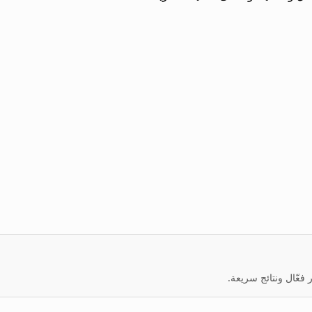
عّال ونتائج سريعة.