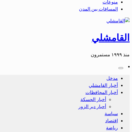
منوعات
المسافات بين المدن
القامشلي
منذ ١٩٩٩ مستمرون
مدخل
أخبار القامشلي
أخبار المحافظات
أخبار الحسكة
أحبار دير الزور
سياسة
اقتصاد
رياضة