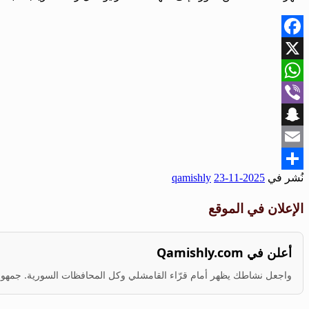
Facebook
X
WhatsApp
Viber
Snapchat
Email
نُشر في
2025-11-23
qamishly
Share
الإعلان في الموقع
أعلن في Qamishly.com
واجعل نشاطك يظهر أمام قرّاء القامشلي وكل المحافظات السورية. جمهور ف