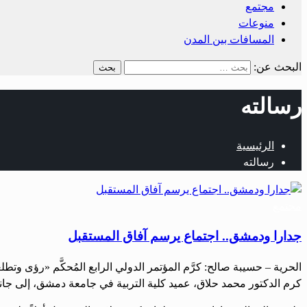
مجتمع
منوعات
المسافات بين المدن
البحث عن:
رسالته
الرئيسية
رسالته
مجتمع
جدارا ودمشق.. اجتماع يرسم آفاق المستقبل
الحرية – حسيبة صالح: كرَّم المؤتمر الدولي الرابع المُحكَّم «رؤى وت
كرم الدكتور محمد حلاق، عميد كلية التربية في جامعة دمشق، إلى جانب 