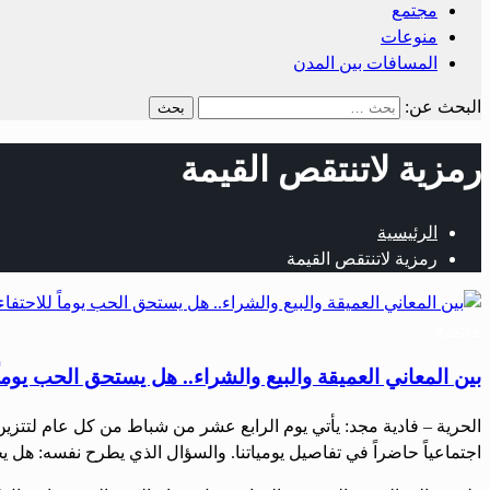
مجتمع
منوعات
المسافات بين المدن
البحث عن:
‏رمزية لاتنتقص القيمة
الرئيسية
‏رمزية لاتنتقص القيمة
مجتمع
بين المعاني العميقة والبيع والشراء.. هل يستحق الحب يوماً
‏‏الحرية – فادية مجد: ‏‏يأتي يوم الرابع عشر من شباط من كل عام لتتز
اجتماعياً حاضراً في تفاصيل يومياتنا. ‏والسؤال الذي يطرح نفسه: ه