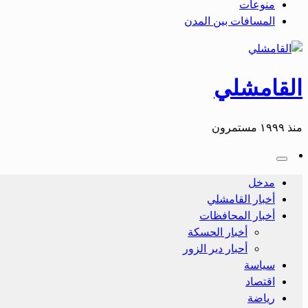
منوعات
المسافات بين المدن
القامشلي
منذ ١٩٩٩ مستمرون
مدخل
أخبار القامشلي
أخبار المحافظات
أخبار الحسكة
أحبار دير الزور
سياسة
اقتصاد
رياضة