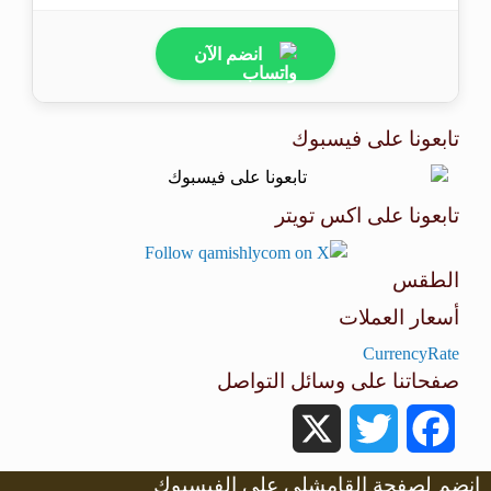
انضم الآن
تابعونا على فيسبوك
تابعونا على اكس تويتر
الطقس
أسعار العملات
طقس القامشلي
CurrencyRate
صفحاتنا على وسائل التواصل
X
Twitter
Facebook
انضم لصفحة القامشلي على الفيسبوك