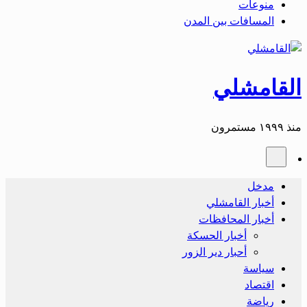
منوعات
المسافات بين المدن
القامشلي
منذ ١٩٩٩ مستمرون
مدخل
أخبار القامشلي
أخبار المحافظات
أخبار الحسكة
أحبار دير الزور
سياسة
اقتصاد
رياضة