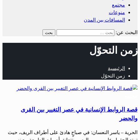
مجتمع
منوعات
المسافات بين المدن
البحث عن:
زمن التحوّل
الرئيسية
زمن التحوّل
مجتمع
قصة الروابط الإنسانية في عصر التغيير بين القرى
والحضر
الحرية – ياسر النعسان: في صباحٍ هادئ على أطراف الريف، حيث
تمتد الحقول على مرمى البصر وتتعانق أصوات الطبيعة مع نسيم