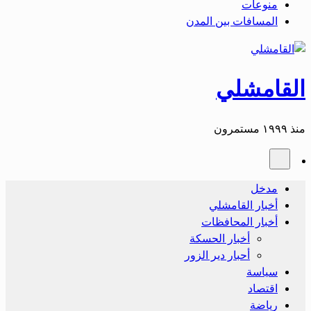
منوعات
المسافات بين المدن
القامشلي
منذ ١٩٩٩ مستمرون
مدخل
أخبار القامشلي
أخبار المحافظات
أخبار الحسكة
أحبار دير الزور
سياسة
اقتصاد
رياضة