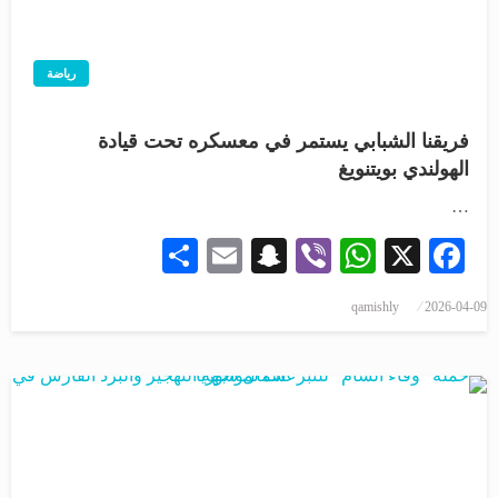
رياضة
فريقنا الشبابي يستمر في معسكره تحت قيادة
الهولندي بويتنويغ
…
Share
Snapchat
Email
WhatsApp
Viber
Facebook
X
qamishly
2026-04-09