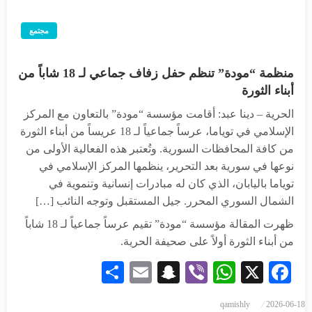
مجتمع
منظمة “مودة” تنظم حفل زفاف جماعي لـ 18 شاباً من
أبناء الثورة
الحرية – دينا عبد: أقامت مؤسسة “مودة” بالتعاون مع المركز
الإسلامي في توياما، عرساً جماعياً لـ 18 عريساً من أبناء الثورة
من كافة المحافظات السورية. وتُعتبر هذه الفعالية الأولى من
نوعها في سورية بعد التحرير، ينظمها المركز الإسلامي في
توياما باليابان، الذي كان له مبادرات إنسانية وتنموية في
الشمال السوري المحرر. جيل المستقبل وتوجه النائب […]
ظهرت المقالة مؤسسة “مودة” تقيم عرساً جماعياً لـ 18 شاباً
من أبناء الثورة أولاً على صحيفة الحرية.
Share
Snapchat
Email
WhatsApp
Viber
Facebook
X
qamishly
2026-06-18