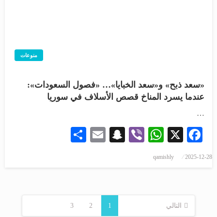
منوعات
«سعد ذبح» و«سعد الخبايا»… «فصول السعودات»:
عندما يسرد المناخ قصص الأسلاف في سوريا
…
Share
Snapchat
Email
WhatsApp
Viber
Facebook
X
qamishly
2025-12-28
التالي
1
2
3