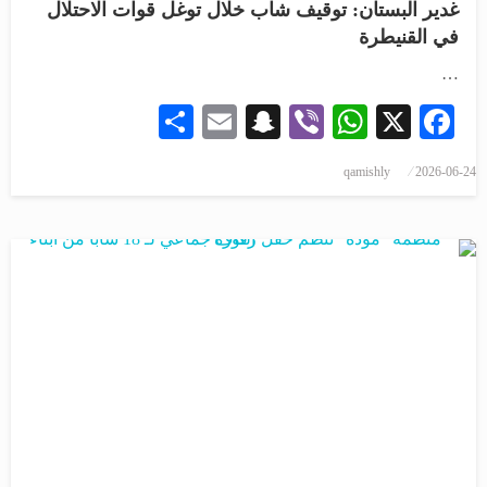
غدير البستان: توقيف شاب خلال توغل قوات الاحتلال
في القنيطرة
…
Share
Snapchat
Email
WhatsApp
Viber
Facebook
X
qamishly
2026-06-24