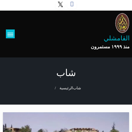
القامشلي
منذ ١٩٩٩ مستمرون
شاب
شاب
الرئيسية