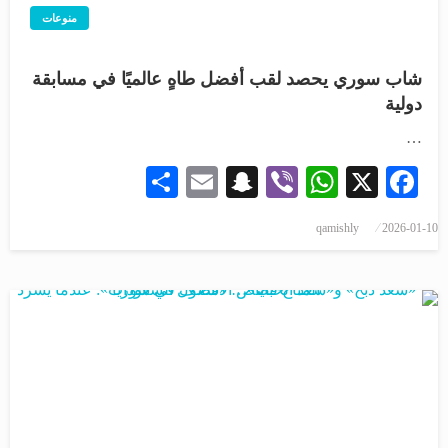
منوعات
شاب سوري يحصد لقب أفضل طاهٍ عالميًا في مسابقة
دولية
…
Share
Snapchat
Email
WhatsApp
Viber
Facebook
X
qamishly
2026-01-10