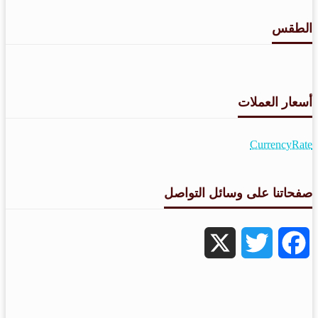
الطقس
طقس القامشلي
أسعار العملات
CurrencyRate
صفحاتنا على وسائل التواصل
X
Twitter
Facebook