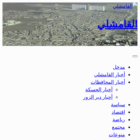
القامشلي
منذ ١٩٩٩ مستمرون
مدخل
أخبار القامشلي
أخبار المحافظات
أخبار الحسكة
أحبار دير الزور
سياسة
اقتصاد
رياضة
مجتمع
منوعات