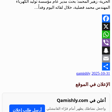
الحرية- زهير المحمد: بحث مدير عام مؤسسة توليد الكهرباء
المهندس محمد فضلية، خلال لقائه اليوم وفداً…
Facebook
X
WhatsApp
Viber
Snapchat
Email
qamishly
2025-10-31
Share
الإعلان في الموقع
أعلن في Qamishly.com
واجعل نشاطك يظهر أمام قرّاء القامشلي
أرسل طلب إعلان