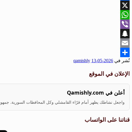
Facebook
X
WhatsApp
Viber
Snapchat
Email
نُشر في
2026-05-13
qamishly
Share
الإعلان في الموقع
أعلن في Qamishly.com
واجعل نشاطك يظهر أمام قرّاء القامشلي وكل المحافظات السورية. جمهور ف
قناتنا على الواتساب