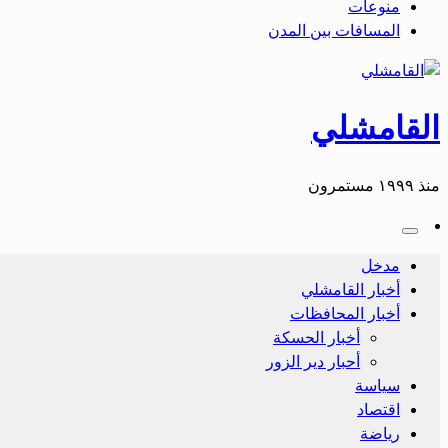
منوعات
المسافات بين المدن
القامشلي
منذ ١٩٩٩ مستمرون
مدخل
أخبار القامشلي
أخبار المحافظات
أخبار الحسكة
أحبار دير الزور
سياسة
اقتصاد
رياضة