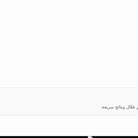
عّال ونتائج سريعة.