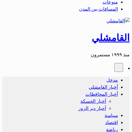
منوعات
المسافات بين المدن
القامشلي
منذ ١٩٩٩ مستمرون
مدخل
أخبار القامشلي
أخبار المحافظات
أخبار الحسكة
أحبار دير الزور
سياسة
اقتصاد
رياضة