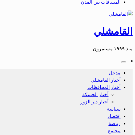
المسافات بين المدن
القامشلي
منذ ١٩٩٩ مستمرون
مدخل
أخبار القامشلي
أخبار المحافظات
أخبار الحسكة
أحبار دير الزور
سياسة
اقتصاد
رياضة
مجتمع