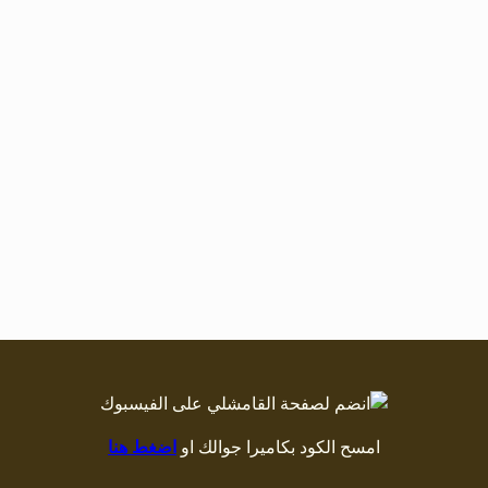
امسح الكود بكاميرا جوالك او
اضغط هنا