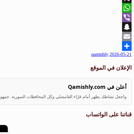
X
WhatsApp
Viber
Snapchat
Email
نُشر
qamishly
2026-05-21
Share
في
الإعلان في الموقع
أعلن في Qamishly.com
واجعل نشاطك يظهر أمام قرّاء القامشلي وكل المحافظات السورية. جمهور ف
قناتنا على الواتساب