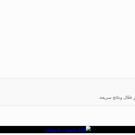
عّال ونتائج سريعة.