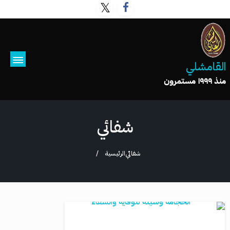
القامشلي
منذ ١٩٩٩ مستمرون
شفائي
شفائي
الرئيسية