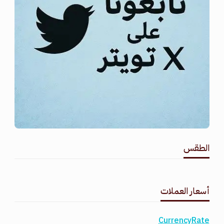
الطقس
طقس القامشلي
أسعار العملات
CurrencyRate