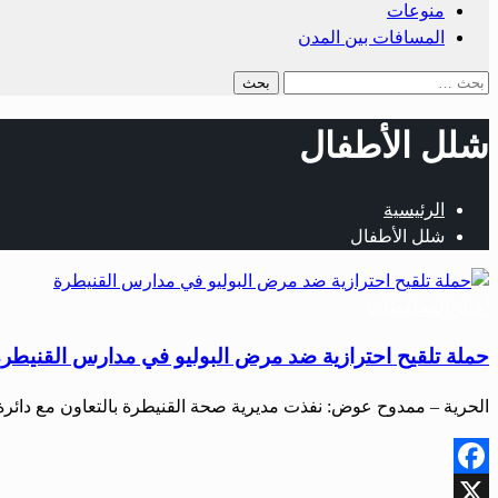
منوعات
المسافات بين المدن
البحث
عن:
شلل الأطفال
الرئيسية
شلل الأطفال
أخبار المحافظات
حملة تلقيح احترازية ضد مرض البوليو في مدارس القنيطر
الحرية – ممدوح عوض: نفذت مديرية صحة القنيطرة بالتعاون مع دائرة
Facebook