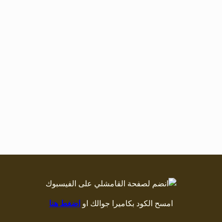
امسح الكود بكاميرا جوالك او
اضغط هنا