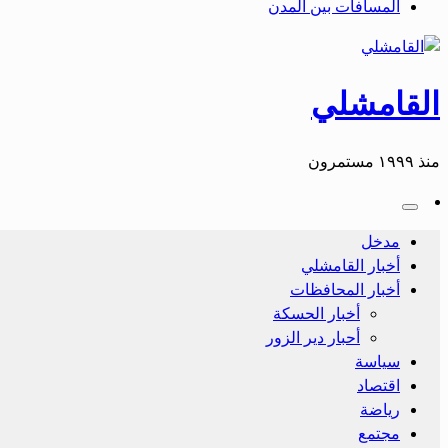
المسافات بين المدن
القامشلي
منذ ١٩٩٩ مستمرون
مدخل
أخبار القامشلي
أخبار المحافظات
أخبار الحسكة
أحبار دير الزور
سياسة
اقتصاد
رياضة
مجتمع