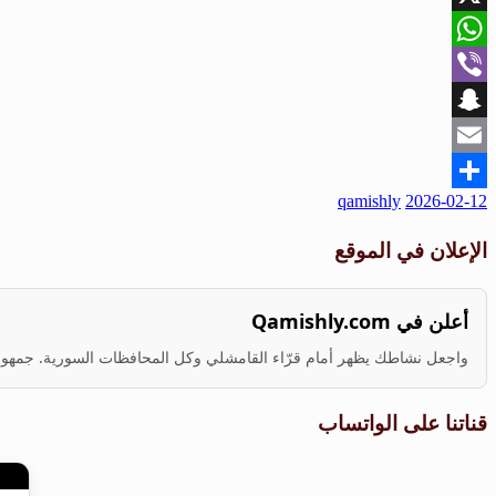
X
WhatsApp
Viber
Snapchat
Email
نُشر
qamishly
2026-02-12
Share
في
الإعلان في الموقع
أعلن في Qamishly.com
واجعل نشاطك يظهر أمام قرّاء القامشلي وكل المحافظات السورية. جمهور ف
قناتنا على الواتساب