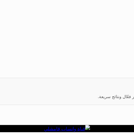
عّال ونتائج سريعة.