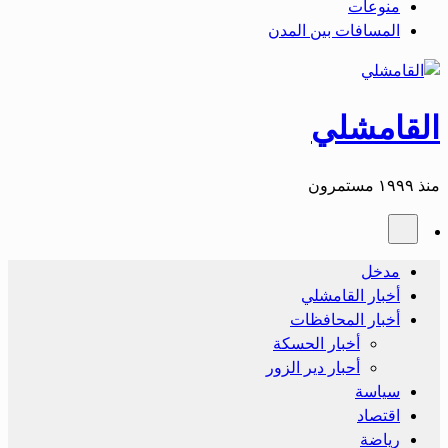
منوعات
المسافات بين المدن
القامشلي
منذ ١٩٩٩ مستمرون
مدخل
أخبار القامشلي
أخبار المحافظات
أخبار الحسكة
أحبار دير الزور
سياسة
اقتصاد
رياضة