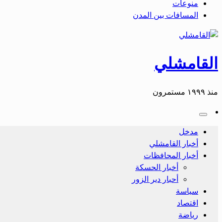
منوعات
المسافات بين المدن
القامشلي
منذ ١٩٩٩ مستمرون
مدخل
أخبار القامشلي
أخبار المحافظات
أخبار الحسكة
أحبار دير الزور
سياسة
اقتصاد
رياضة