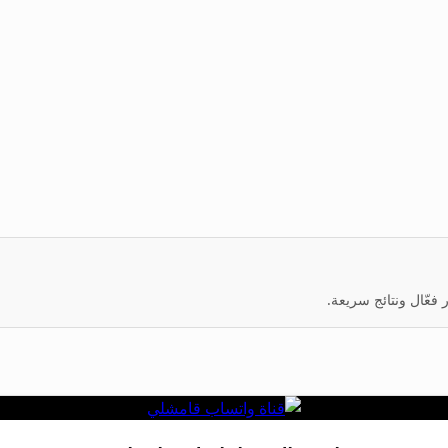
عّال ونتائج سريعة.