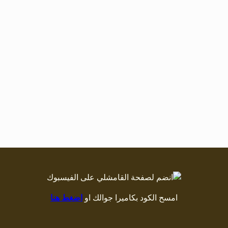
امسح الكود بكاميرا جوالك او
اضغط هنا