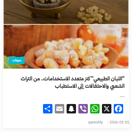
منوعات
“اللبان الطبيعي” كنز متعدد الاستخدامات.. من التراث
الشعبي والاحتفالات إلى الاستطباب
…
Share
Snapchat
Email
WhatsApp
Viber
Facebook
X
qamishly
2026-01-01