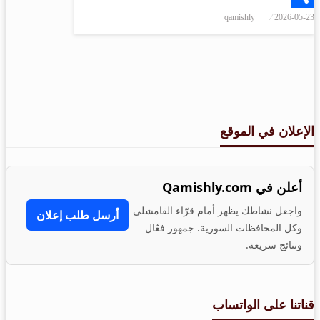
نُشر
qamishly
2026-05-23
Share
في
الإعلان في الموقع
أعلن في Qamishly.com
واجعل نشاطك يظهر أمام قرّاء القامشلي
أرسل طلب إعلان
وكل المحافظات السورية. جمهور فعّال
ونتائج سريعة.
قناتنا على الواتساب