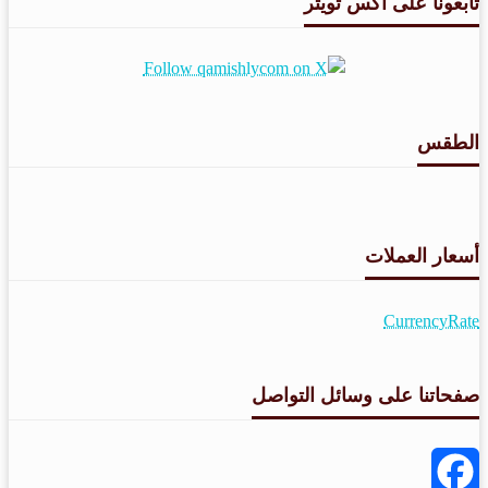
تابعونا على اكس تويتر
الطقس
طقس القامشلي
أسعار العملات
CurrencyRate
صفحاتنا على وسائل التواصل