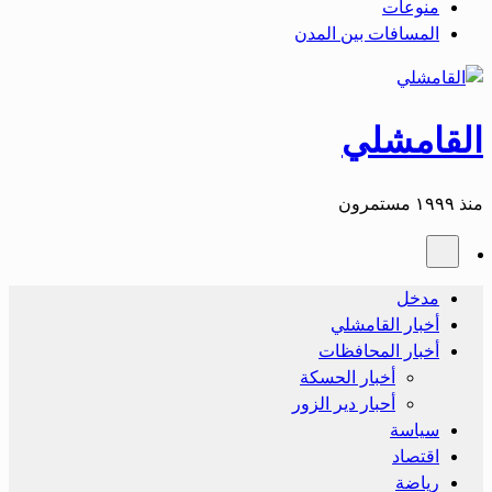
منوعات
المسافات بين المدن
القامشلي
منذ ١٩٩٩ مستمرون
مدخل
أخبار القامشلي
أخبار المحافظات
أخبار الحسكة
أحبار دير الزور
سياسة
اقتصاد
رياضة