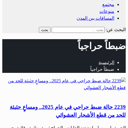
مجتمع
منوعات
المسافات بين المدن
البحث عن:
ضبطاً حراجياً
الرئيسية
ضبطاً حراجياً
أخبار المحافظات
2239 حالة ضبط حراجي في عام 2025.. ومساعٍ حثيثة
للحد من قطع الأشجار العشوائي
الحرية- لمى سليمان: تعد الغابات والحراج ثروة وطنية وقائية يجب