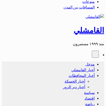
منوعات
المسافات بين المدن
القامشلي
منذ ١٩٩٩ مستمرون
مدخل
أخبار القامشلي
أخبار المحافظات
أخبار الحسكة
أحبار دير الزور
سياسة
اقتصاد
رياضة