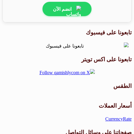
انضم الآن
تابعونا على فيسبوك
تابعونا على اكس تويتر
الطقس
طقس القامشلي
أسعار العملات
CurrencyRate
صفحاتنا على وسائل التواصل