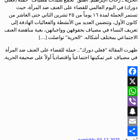
دورك) في اليوم العالمي للقضاء على العنف ضد المرأة، حيث
تستمر الحملة لمدة ١٦ يوماً من ٢٥ تشرين الثاني حتى العاشر من
كانون الأول، وتتضمن العديد من الأنشطة والفعاليات الهادفة إلى
تعريف النساء في مصياف بحقوقهن وواجباتهن، بغية مناهضة العنف
الاجتماعي بمختلف أشكاله. “الحرية” تواصلت […]
ظهرت المقالة “فعلي دورك”.. حملة للقضاء على العنف ضد المرأة
في مصياف عبر تمكينها اجتماعياً واقتصادياً أولاً على صحيفة الحرية.
Facebook
X
WhatsApp
Viber
Snapchat
Email
نُشر في
2025-12-03
qamishly