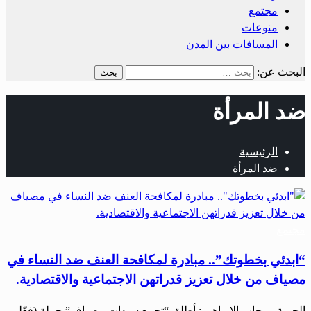
مجتمع
منوعات
المسافات بين المدن
البحث عن:
ضد المرأة
الرئيسية
ضد المرأة
مجتمع
“ابدئي بخطوتك”.. مبادرة لمكافحة العنف ضد النساء في
مصياف من خلال تعزيز قدراتهن الاجتماعية والاقتصادية.
الحرية ـ رحاب الإبراهيم: أطلق “تجمع سيدات مصياف” حملة (فعّلي