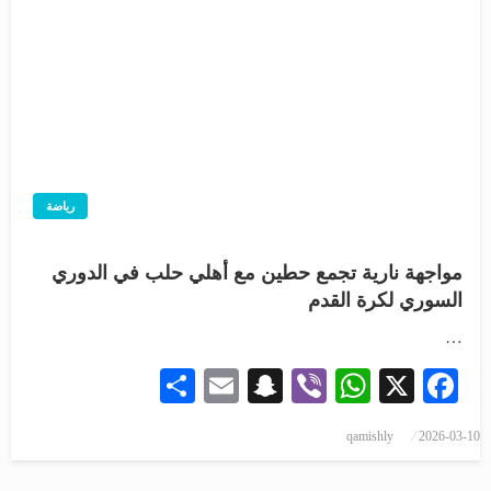
رياضة
مواجهة نارية تجمع حطين مع أهلي حلب في الدوري
السوري لكرة القدم
…
Share
Snapchat
Email
WhatsApp
Viber
Facebook
X
نُشر
qamishly
2026-03-10
في