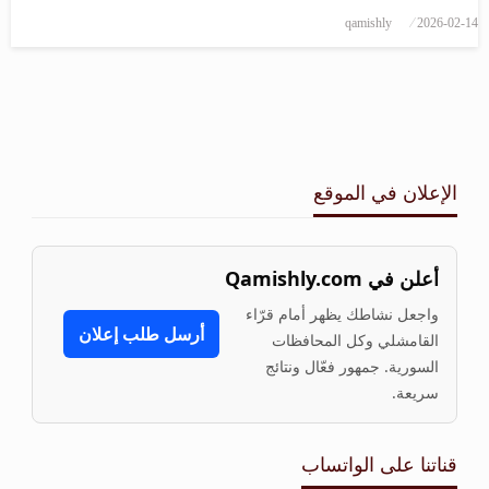
نُشر
qamishly
2026-02-14
في
الإعلان في الموقع
أعلن في Qamishly.com
واجعل نشاطك يظهر أمام قرّاء
أرسل طلب إعلان
القامشلي وكل المحافظات
السورية. جمهور فعّال ونتائج
سريعة.
قناتنا على الواتساب